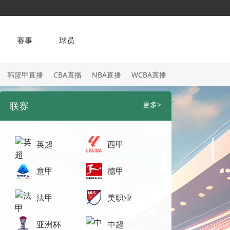
赛事
球员
韩篮甲直播
CBA直播
NBA直播
WCBA直播
联赛
更多>
英超
西甲
意甲
德甲
法甲
美职业
亚洲杯
中超