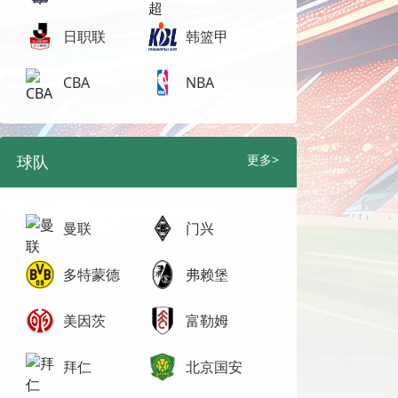
日职联
韩篮甲
CBA
NBA
球队
更多>
曼联
门兴
多特蒙德
弗赖堡
美因茨
富勒姆
拜仁
北京国安