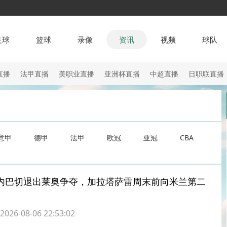
足球
篮球
录像
资讯
视频
球队
直播
法甲直播
美职业直播
亚洲杯直播
中超直播
日职联直播
意甲
德甲
法甲
欧冠
亚冠
CBA
内巴切退出莱奥争夺，加拉塔萨雷周末前向米兰第二
6-08-06 22:53:02